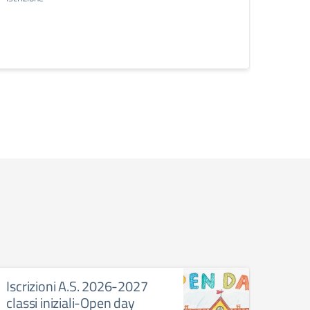
Circo
Rilevaz
di ins
Iscrizioni A.S. 2026-2027
I.C.
classi iniziali-Open day
PRO