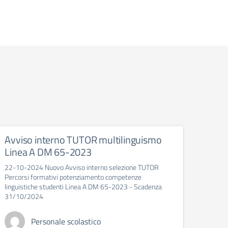
Avviso interno TUTOR multilinguismo
AVV
Linea A DM 65-2023
DOCE
SUPP
22-10-2024 Nuovo Avviso interno selezione TUTOR
Percorsi formativi potenziamento competenze
Avviso
linguistiche studenti Linea A DM 65-2023 - Scadenza
dell’in
31/10/2024
immedi
Personale scolastico