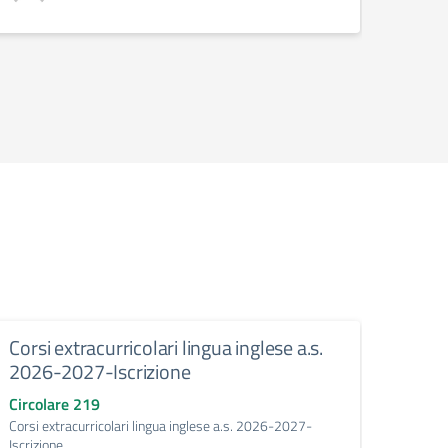
Corsi extracurricolari lingua inglese a.s.
Rilev
2026-2027-Iscrizione
svol
inse
Circolare 219
a.s.
Corsi extracurricolari lingua inglese a.s. 2026-2027-
Iscrizione