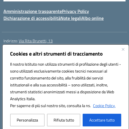
Amministrazione trasparente
Privacy Policy
Dichiarazione di accessibilità
Note legali
Albo online
Indirizzo:
Via Rita Brunetti, 13
Centralino:
0650689565
Email:
rmic8cw00p@istruzione.it
Posta elettronica certificata (PEC):
Cookies e altri strumenti di tracciamento
rmic8cw00p@pec.istruzione.it
Codice fiscale: 97664620586
Il nostro Istituto non utilizza strumenti di profilazione degli utenti -
Codice meccanografico:
RMIC8CW00P
sono utilizzati esclusivamente cookies tecnici necessari al
Codice Indice delle Pubbliche Amministrazioni (IPA): istsc_RMIC8CW00P
corretto funzionamento del sito, alla fruibilità dei servizi
Codice unico di fatturazione (CUF): UFA4NE
istituzionali e alla sua accessibilità – sono utilizzati, inoltre,
strumenti statistici anonimizzati messi a disposizione da Web
Analytics Italia.
Hosting & Powered by 3D Solution S.r.l.
Per saperne di più sul nostro sito, consulta la ns.
Cookie Policy.
Concept & Design by Designers Italia
Personalizza
Rifiuta tutto
Accettare tutto