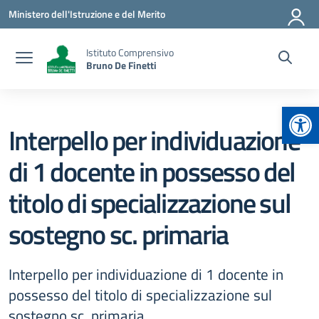
Vai ai contenuti
Vai al menu di navigazione
Vai al footer
Ministero dell'Istruzione e del Merito
Istituto Comprensivo
Bruno De Finetti
Apr
Interpello per individuazione
di 1 docente in possesso del
titolo di specializzazione sul
sostegno sc. primaria
Interpello per individuazione di 1 docente in
possesso del titolo di specializzazione sul
sostegno sc. primaria