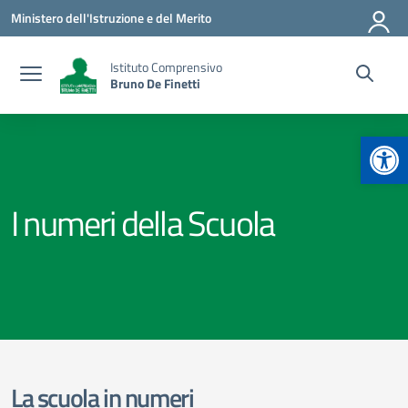
Vai ai contenuti
Vai al menu di navigazione
Vai al footer
Ministero dell'Istruzione e del Merito
Istituto Comprensivo
Bruno De Finetti
Apr
I numeri della Scuola
La scuola in numeri