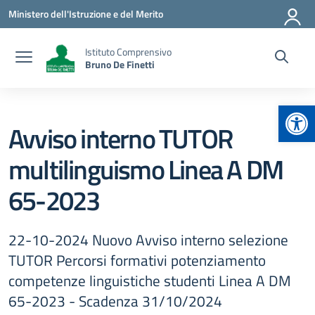
Vai ai contenuti
Vai al menu di navigazione
Vai al footer
Ministero dell'Istruzione e del Merito
Istituto Comprensivo
Bruno De Finetti
Apr
Avviso interno TUTOR
multilinguismo Linea A DM
65-2023
22-10-2024 Nuovo Avviso interno selezione
TUTOR Percorsi formativi potenziamento
competenze linguistiche studenti Linea A DM
65-2023 - Scadenza 31/10/2024