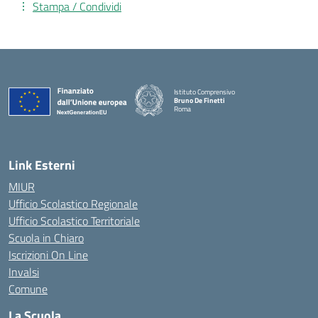
Stampa / Condividi
Istituto Comprensivo
Bruno De Finetti
Roma
— Visita la pagina iniziale della scuola
Link Esterni
MIUR
Ufficio Scolastico Regionale
Ufficio Scolastico Territoriale
Scuola in Chiaro
Iscrizioni On Line
Invalsi
Comune
La Scuola