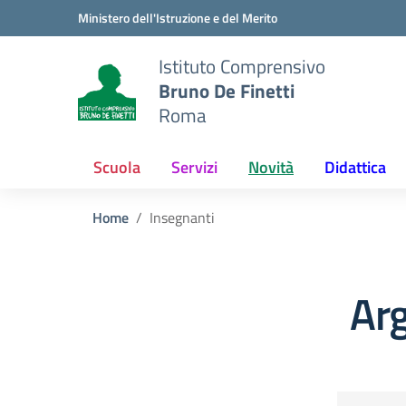
Vai ai contenuti
Vai al menu di navigazione
Vai al footer
Ministero dell'Istruzione e del Merito
Istituto Comprensivo
Bruno De Finetti
Roma
Scuola
Servizi
Novità
Didattica
Home
Insegnanti
Ar