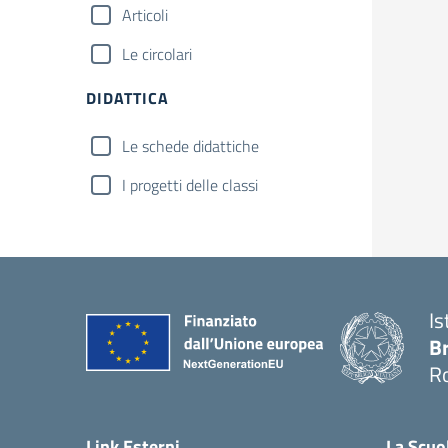
Articoli
Le circolari
DIDATTICA
Le schede didattiche
I progetti delle classi
Is
B
R
— 
Link Esterni
La Scuo