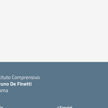
tituto Comprensivo
runo De Finetti
oma
Visita la pagina iniziale della scuola
la
I Servizi