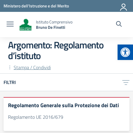
Vai ai contenuti
Vai al menu di navigazione
Vai al footer
Ministero dell'Istruzione e del Merito
Istituto Comprensivo
Bruno De Finetti
Argomento: Regolamento
Apr
d’istituto
Stampa / Condividi
FILTRI
Regolamento Generale sulla Protezione dei Dati
Regolamento UE 2016/679