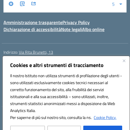
Amministrazione trasparente
Privacy Policy
Dichiarazione di accessibilità
Note legali
Albo online
Indirizzo:
Via Rita Brunetti, 13
Centralino:
0650689565
Email:
rmic8cw00p@istruzione.it
Posta elettronica certificata (PEC):
Cookies e altri strumenti di tracciamento
rmic8cw00p@pec.istruzione.it
Codice fiscale: 97664620586
Il nostro Istituto non utilizza strumenti di profilazione degli utenti -
Codice meccanografico:
RMIC8CW00P
sono utilizzati esclusivamente cookies tecnici necessari al
Codice Indice delle Pubbliche Amministrazioni (IPA): istsc_RMIC8CW00P
corretto funzionamento del sito, alla fruibilità dei servizi
Codice unico di fatturazione (CUF): UFA4NE
istituzionali e alla sua accessibilità – sono utilizzati, inoltre,
strumenti statistici anonimizzati messi a disposizione da Web
Analytics Italia.
Hosting & Powered by 3D Solution S.r.l.
Per saperne di più sul nostro sito, consulta la ns.
Cookie Policy.
Concept & Design by Designers Italia