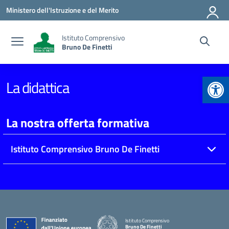
Vai ai contenuti
Vai al menu di navigazione
Vai al footer
Ministero dell'Istruzione e del Merito
Istituto Comprensivo
Bruno De Finetti
Apr
La didattica
La nostra offerta formativa
Istituto Comprensivo Bruno De Finetti
Istituto Comprensivo
Bruno De Finetti