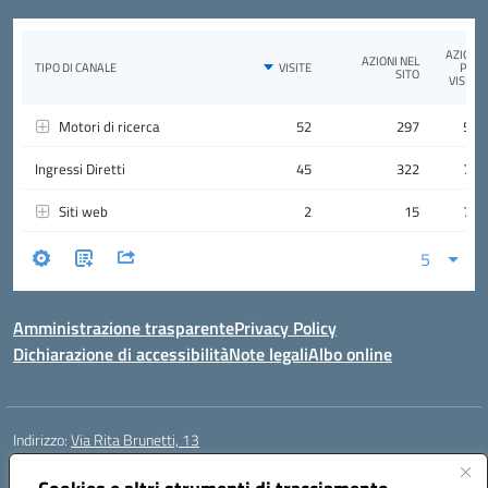
Amministrazione trasparente
Privacy Policy
Dichiarazione di accessibilità
Note legali
Albo online
Indirizzo:
Via Rita Brunetti, 13
Centralino:
0650689565
Email:
rmic8cw00p@istruzione.it
Posta elettronica certificata (PEC):
rmic8cw00p@pec.istruzione.it