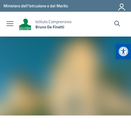
Vai ai contenuti
Vai al menu di navigazione
Vai al footer
Ministero dell'Istruzione e del Merito
Istituto Comprensivo
Bruno De Finetti
Apr