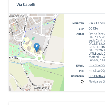
Via Capelli
Via A.Capel
INDIRIZZO
00134
CAP
Orario Rice
ORARI
DAL 1/7/20
sede Centra
DALLE 12,0
GIOVEDI DA
DAL 22/9/
Uffici sede 
Martedi – G
Lunedi ; 14
rmic8cw00p
EMAIL
rmic8cw00p
PEC
06506842
TELEFONO
Naviga su 