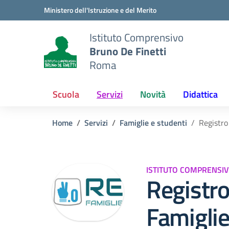
Vai ai contenuti
Vai al menu di navigazione
Vai al footer
Ministero dell'Istruzione e del Merito
Istituto Comprensivo
Bruno De Finetti
Roma
Scuola
Servizi
Novità
Didattica
Home
Servizi
Famiglie e studenti
Registro
ISTITUTO COMPRENSIV
Registro
Famigli