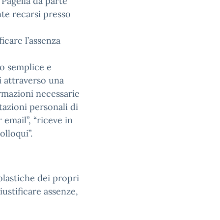
Pagella da parte
te recarsi presso
ficare l’assenza
do semplice e
i attraverso una
rmazioni necessarie
tazioni personali di
mail”, “riceve in
lloqui”.
olastiche dei propri
giustificare assenze,