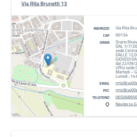
Via Rita Brunetti 13
Via Rita Br
INDIRIZZO
00134
CAP
Orario Rice
ORARI
DAL 1/7/20
sede Centra
DALLE 12,0
GIOVEDI DA
dal 22/09/
Uffici sede 
Martedi – G
Lunedi ; 14
rmic8cw00p
EMAIL
rmic8cw00p
PEC
06506895
TELEFONO
Naviga su 