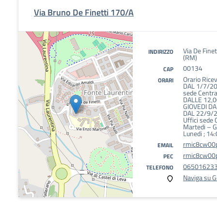
Via Bruno De Finetti 170/A
Via De Fine
INDIRIZZO
(RM)
00134
CAP
Orario Rice
ORARI
DAL 1/7/20
sede Centra
DALLE 12,0
GIOVEDI DA
DAL 22/9/
Uffici sede 
Martedi – G
Lunedi ; 14
rmic8cw00p
EMAIL
rmic8cw00p
PEC
06501623
TELEFONO
Naviga su 