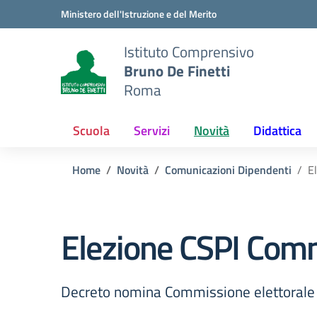
Vai ai contenuti
Vai al menu di navigazione
Vai al footer
Ministero dell'Istruzione e del Merito
Istituto Comprensivo
Bruno De Finetti
Roma
Scuola
Servizi
Novità
Didattica
Home
Novità
Comunicazioni Dipendenti
E
Elezione CSPI Comm
Decreto nomina Commissione elettorale