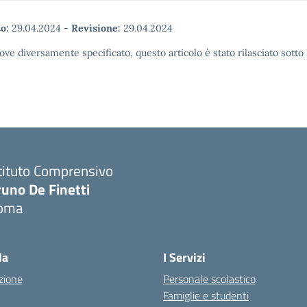
o:
29.04.2024
-
Revisione:
29.04.2024
ove diversamente specificato, questo articolo è stato rilasciato sott
tituto Comprensivo
runo De Finetti
oma
Visita la pagina iniziale della scuola
la
I Servizi
zione
Personale scolastico
Famiglie e studenti