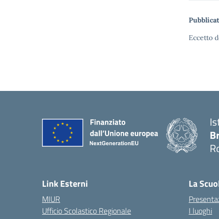
Pubblicat
Eccetto d
Is
B
R
— 
Link Esterni
La Scuo
MIUR
Presenta
Ufficio Scolastico Regionale
I luoghi