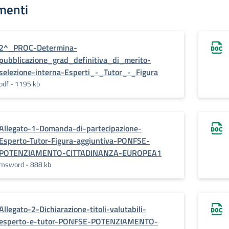
menti
2^_PROC-Determina-
pubblicazione_grad_definitiva_di_merito-
selezione-interna-Esperti_-_Tutor_-_Figura
pdf - 1195 kb
Allegato-1-Domanda-di-partecipazione-
Esperto-Tutor-Figura-aggiuntiva-PONFSE-
POTENZIAMENTO-CITTADINANZA-EUROPEA1
msword - 888 kb
Allegato-2-Dichiarazione-titoli-valutabili-
esperto-e-tutor-PONFSE-POTENZIAMENTO-