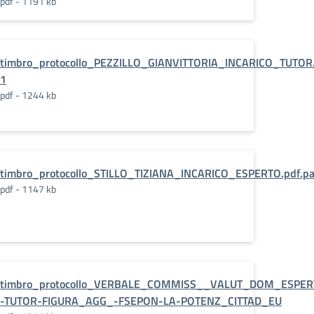
pdf - 1191 kb
timbro_protocollo_PEZZILLO_GIANVITTORIA_INCARICO_TUTOR.
1
pdf - 1244 kb
timbro_protocollo_STILLO_TIZIANA_INCARICO_ESPERTO.pdf.p
EL_31-
pdf - 1147 kb
es_
timbro_protocollo_VERBALE_COMMISS__VALUT_DOM_ESPER
-TUTOR-FIGURA_AGG_-FSEPON-LA-POTENZ_CITTAD_EU