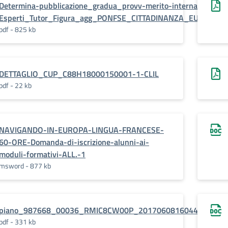
Determina-pubblicazione_gradua_provv-merito-interna-
Esperti_Tutor_Figura_agg_PONFSE_CITTADINANZA_EUROPEA.p
pdf - 825 kb
DETTAGLIO_CUP_C88H18000150001-1-CLIL
pdf - 22 kb
NAVIGANDO-IN-EUROPA-LINGUA-FRANCESE-
60-ORE-Domanda-di-iscrizione-alunni-ai-
moduli-formativi-ALL.-1
msword - 877 kb
piano_987668_00036_RMIC8CW00P_201706081604421
pdf - 331 kb