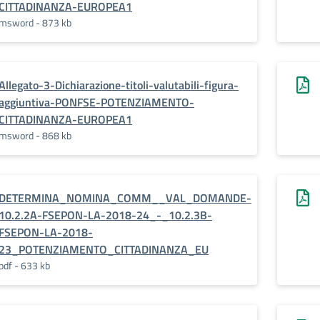
CITTADINANZA-EUROPEA1
msword - 873 kb
Allegato-3-Dichiarazione-titoli-valutabili-figura-
aggiuntiva-PONFSE-POTENZIAMENTO-
CITTADINANZA-EUROPEA1
msword - 868 kb
DETERMINA_NOMINA_COMM__VAL_DOMANDE-
10.2.2A-FSEPON-LA-2018-24_-_10.2.3B-
FSEPON-LA-2018-
23_POTENZIAMENTO_CITTADINANZA_EU
pdf - 633 kb