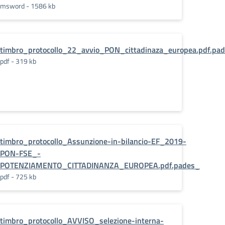
msword - 1586 kb
timbro_protocollo_22_avvio_PON_cittadinaza_europea.pdf.pa
pdf - 319 kb
f.pades-
timbro_protocollo_Assunzione-in-bilancio-EF_2019-
PON-FSE_-
POTENZIAMENTO_CITTADINANZA_EUROPEA.pdf.pades_
pdf - 725 kb
timbro_protocollo_AVVISO_selezione-interna-