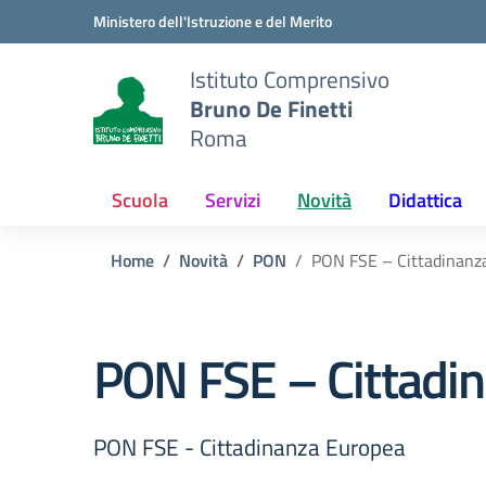
Vai ai contenuti
Vai al menu di navigazione
Vai al footer
Ministero dell'Istruzione e del Merito
Istituto Comprensivo
Bruno De Finetti
Roma
Scuola
Servizi
Novità
Didattica
Home
Novità
PON
PON FSE – Cittadinanz
PON FSE – Cittadi
PON FSE - Cittadinanza Europea