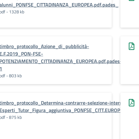
alunni_PONFSE_CITTADINANZA_EUROPEA.pdf.pades_
pdf - 1328 kb
timbro_protocollo_Azione_di_pubblicità-
E.F.2019_PON-FSE-
POTENZIAMENTO_CITTADINANZA_EUROPEA.pdf.pades-
1
pdf - 803 kb
timbro_protocollo_Determina-contrarre-selezione-interna-
Esperti_Tutor_Figura_aggiuntiva_PONFSE_CITT.EUROPEA.pdf.
pdf - 875 kb