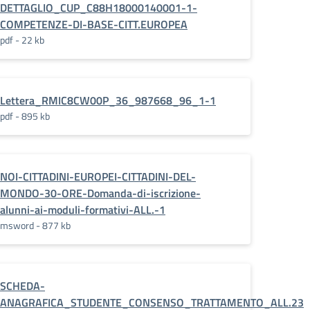
DETTAGLIO_CUP_C88H18000140001-1-
df.pades_
COMPETENZE-DI-BASE-CITT.EUROPEA
pdf - 22 kb
Lettera_RMIC8CW00P_36_987668_96_1-1
pdf - 895 kb
NOI-CITTADINI-EUROPEI-CITTADINI-DEL-
MONDO-30-ORE-Domanda-di-iscrizione-
alunni-ai-moduli-formativi-ALL.-1
msword - 877 kb
SCHEDA-
ANAGRAFICA_STUDENTE_CONSENSO_TRATTAMENTO_ALL.23