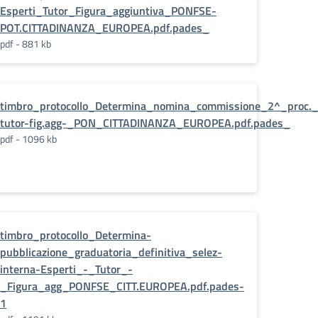
Esperti_Tutor_Figura_aggiuntiva_PONFSE-
POT.CITTADINANZA_EUROPEA.pdf.pades_
pdf - 881 kb
timbro_protocollo_Determina_nomina_commissione_2^_proc._s
tutor-fig.agg-_PON_CITTADINANZA_EUROPEA.pdf.pades_
pdf - 1096 kb
timbro_protocollo_Determina-
pades_
pubblicazione_graduatoria_definitiva_selez-
interna-Esperti_-_Tutor_-
_Figura_agg_PONFSE_CITT.EUROPEA.pdf.pades-
1