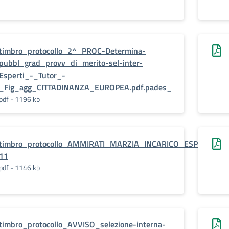
timbro_protocollo_2^_PROC-Determina-
pubbl_grad_provv_di_merito-sel-inter-
Esperti_-_Tutor_-
_Fig_agg_CITTADINANZA_EUROPEA.pdf.pades_
pdf - 1196 kb
timbro_protocollo_AMMIRATI_MARZIA_INCARICO_ESPERTO1.pd
11
pdf - 1146 kb
timbro_protocollo_AVVISO_selezione-interna-