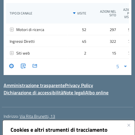
Amministrazione trasparente
Privacy Policy
Dichiarazione di accessibilità
Note legali
Albo online
Indirizzo:
Via Rita Brunetti, 13
Centralino:
0650689565
Email:
rmic8cw00p@istruzione.it
Posta elettronica certificata (PEC):
Cookies e altri strumenti di tracciamento
rmic8cw00p@pec.istruzione.it