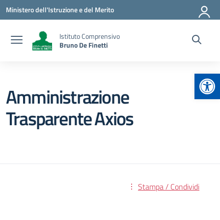
Vai ai contenuti
Vai al menu di navigazione
Vai al footer
Ministero dell'Istruzione e del Merito
Istituto Comprensivo
Bruno De Finetti
Apr
Amministrazione
Trasparente Axios
Stampa / Condividi