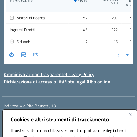
Amministrazione trasparente
Privacy Policy
Dichiarazione di accessibilità
Note legali
Albo online
Indirizzo:
Via Rita Brunetti, 13
Centralino:
0650689565
Email:
rmic8cw00p@istruzione.it
Posta elettronica certificata (PEC):
rmic8cw00p@pec.istruzione.it
Cookies e altri strumenti di tracciamento
Codice fiscale: 97664620586
Il nostro Istituto non utilizza strumenti di profilazione degli utenti -
Codice meccanografico:
RMIC8CW00P