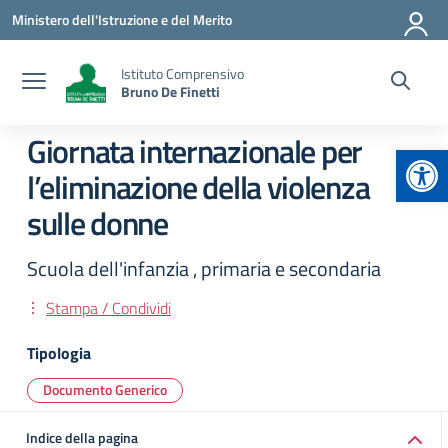
Vai ai contenuti
Vai al menu di navigazione
Vai al footer
Ministero dell'Istruzione e del Merito
Istituto Comprensivo
Bruno De Finetti
Giornata internazionale per
Apr
l’eliminazione della violenza
sulle donne
Scuola dell'infanzia , primaria e secondaria
Stampa / Condividi
Tipologia
Documento Generico
Indice della pagina