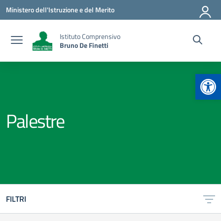
Vai ai contenuti
Vai al menu di navigazione
Vai al footer
Ministero dell'Istruzione e del Merito
Istituto Comprensivo
Bruno De Finetti
Apr
Palestre
FILTRI