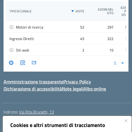
Amministrazione trasparente
Privacy Policy
Dichiarazione di accessibilità
Note legali
Albo online
Indirizzo:
Via Rita Brunetti, 13
Centralino:
0650689565
Email:
rmic8cw00p@istruzione.it
Posta elettronica certificata (PEC):
Cookies e altri strumenti di tracciamento
rmic8cw00p@pec.istruzione.it