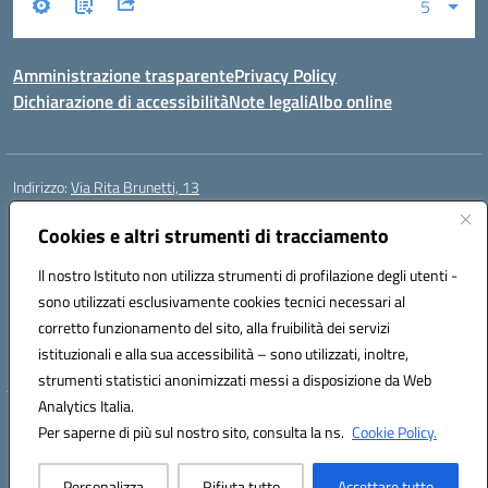
Amministrazione trasparente
Privacy Policy
Dichiarazione di accessibilità
Note legali
Albo online
Indirizzo:
Via Rita Brunetti, 13
Centralino:
0650689565
Email:
rmic8cw00p@istruzione.it
Posta elettronica certificata (PEC):
Cookies e altri strumenti di tracciamento
rmic8cw00p@pec.istruzione.it
Codice fiscale: 97664620586
Il nostro Istituto non utilizza strumenti di profilazione degli utenti -
Codice meccanografico:
RMIC8CW00P
sono utilizzati esclusivamente cookies tecnici necessari al
Codice Indice delle Pubbliche Amministrazioni (IPA): istsc_RMIC8CW00P
corretto funzionamento del sito, alla fruibilità dei servizi
Codice unico di fatturazione (CUF): UFA4NE
istituzionali e alla sua accessibilità – sono utilizzati, inoltre,
strumenti statistici anonimizzati messi a disposizione da Web
Analytics Italia.
Hosting & Powered by 3D Solution S.r.l.
Per saperne di più sul nostro sito, consulta la ns.
Cookie Policy.
Concept & Design by Designers Italia
Personalizza
Rifiuta tutto
Accettare tutto