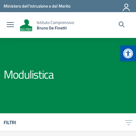
Vai ai contenuti
Vai al menu di navigazione
Vai al footer
Ministero dell'Istruzione e del Merito
Istituto Comprensivo
Bruno De Finetti
Apr
Modulistica
FILTRI