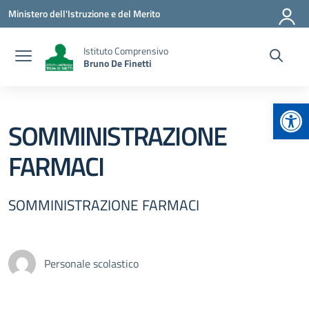
Vai ai contenuti
Vai al menu di navigazione
Vai al footer
Ministero dell'Istruzione e del Merito
Istituto Comprensivo
Bruno De Finetti
Apr
SOMMINISTRAZIONE
FARMACI
SOMMINISTRAZIONE FARMACI
Personale scolastico