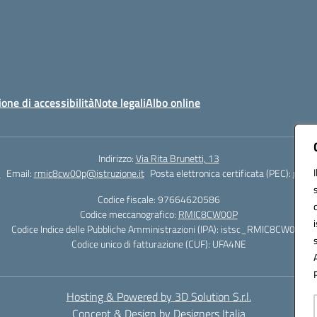
ione di accessibilità
Note legali
Albo online
Indirizzo:
Via Rita Brunetti, 13
5
Email:
rmic8cw00p@istruzione.it
Posta elettronica certificata (PEC):
rmic8
Codice fiscale: 97664620586
Codice meccanografico:
RMIC8CW00P
Codice Indice delle Pubbliche Amministrazioni (IPA): istsc_RMIC8CW00P
Codice unico di fatturazione (CUF): UFA4NE
Hosting & Powered by 3D Solution S.r.l.
Concept & Design by Designers Italia