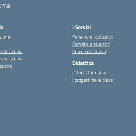
oma
Visita la pagina iniziale della scuola
la
I Servizi
zione
Personale scolastico
Famiglie e studenti
della scuola
Percorsi di studio
della scuola
Didattica
azione
Offerta formativa
I progetti delle classi