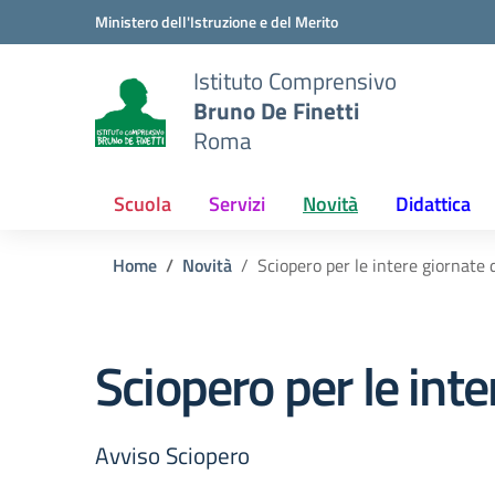
Vai ai contenuti
Vai al menu di navigazione
Vai al footer
Ministero dell'Istruzione e del Merito
Istituto Comprensivo
Bruno De Finetti
Roma
Scuola
Servizi
Novità
Didattica
Home
Novità
Sciopero per le intere giornate
Sciopero per le int
Avviso Sciopero