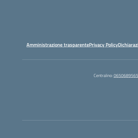
Amministrazione trasparente
Privacy Policy
Dichiaraz
Centralino:
065068956