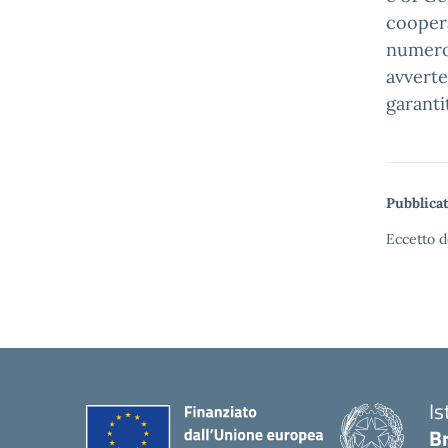
cooper
numero 
avverte
garanti
Pubblicat
Eccetto d
Is
B