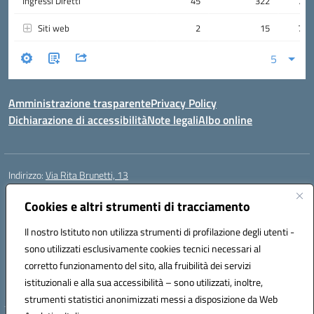
Amministrazione trasparente
Privacy Policy
Dichiarazione di accessibilità
Note legali
Albo online
Indirizzo:
Via Rita Brunetti, 13
Centralino:
0650689565
Email:
rmic8cw00p@istruzione.it
Posta elettronica certificata (PEC):
Cookies e altri strumenti di tracciamento
rmic8cw00p@pec.istruzione.it
Codice fiscale: 97664620586
Il nostro Istituto non utilizza strumenti di profilazione degli utenti -
Codice meccanografico:
RMIC8CW00P
sono utilizzati esclusivamente cookies tecnici necessari al
Codice Indice delle Pubbliche Amministrazioni (IPA): istsc_RMIC8CW00P
corretto funzionamento del sito, alla fruibilità dei servizi
Codice unico di fatturazione (CUF): UFA4NE
istituzionali e alla sua accessibilità – sono utilizzati, inoltre,
strumenti statistici anonimizzati messi a disposizione da Web