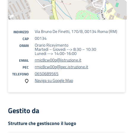
Via Bruno De Finetti, 170/B, 00134 Roma (RM)
INDIRIZZO
00134
CAP
Orario Ricevimento
ORARI
Martedi – Giovedi --> 8:30 – 10:30
Lunedi --> 14:00-16:00
rmic8cw00p@istruzione.it
EMAIL
rmic8cw00p@pec.istruzione.it
PEC
0650689565
TELEFONO
Naviga su Google Map
Gestito da
Strutture che gestiscono il luogo