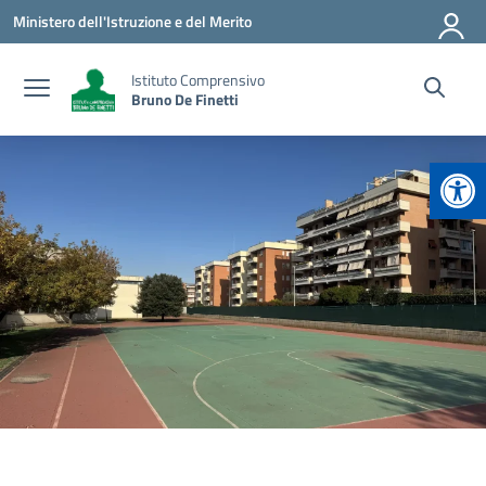
Vai ai contenuti
Vai al menu di navigazione
Vai al footer
Ministero dell'Istruzione e del Merito
Istituto Comprensivo
Bruno De Finetti
Apr