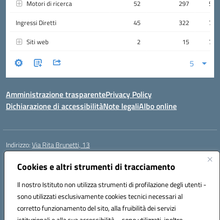
Amministrazione trasparente
Privacy Policy
Dichiarazione di accessibilità
Note legali
Albo online
Indirizzo:
Via Rita Brunetti, 13
Centralino:
0650689565
Email:
rmic8cw00p@istruzione.it
Posta elettronica certificata (PEC):
Cookies e altri strumenti di tracciamento
rmic8cw00p@pec.istruzione.it
Codice fiscale: 97664620586
Il nostro Istituto non utilizza strumenti di profilazione degli utenti -
Codice meccanografico:
RMIC8CW00P
sono utilizzati esclusivamente cookies tecnici necessari al
Codice Indice delle Pubbliche Amministrazioni (IPA): istsc_RMIC8CW00P
corretto funzionamento del sito, alla fruibilità dei servizi
Codice unico di fatturazione (CUF): UFA4NE
istituzionali e alla sua accessibilità – sono utilizzati, inoltre,