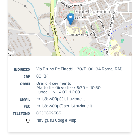
Via Bruno De Finetti, 170/B, 00134 Roma (RM)
INDIRIZZO
00134
CAP
Orario Ricevimento
ORARI
Martedi – Giovedi --> 8:30 – 10:30
Lunedi --> 14:00-16:00
rmic8cw00p@istruzione.it
EMAIL
rmic8cw00p@pec.istruzione.it
PEC
0650689565
TELEFONO
Naviga su Google Map