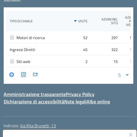
Amministrazione trasparente
Privacy Policy
Dichiarazione di accessibilità
Note legali
Albo online
Indirizzo:
Via Rita Brunetti, 13
Centralino:
0650689565
Email:
rmic8cw00p@istruzione.it