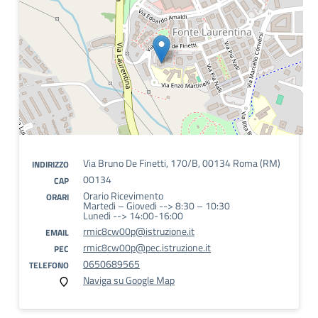
Via Bruno De Finetti, 170/B, 00134 Roma (RM)
INDIRIZZO
00134
CAP
Orario Ricevimento
ORARI
Martedi – Giovedi --> 8:30 – 10:30
Lunedi --> 14:00-16:00
rmic8cw00p@istruzione.it
EMAIL
rmic8cw00p@pec.istruzione.it
PEC
0650689565
TELEFONO
Naviga su Google Map