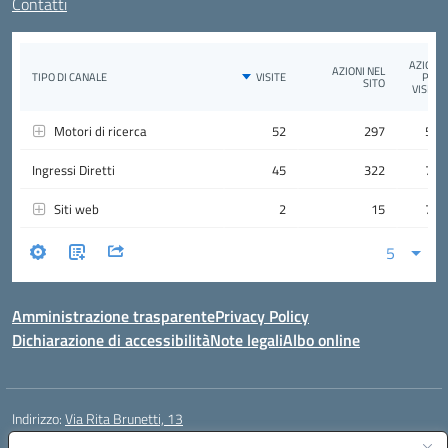
Contatti
Amministrazione trasparente
Privacy Policy
Dichiarazione di accessibilità
Note legali
Albo online
Indirizzo:
Via Rita Brunetti, 13
Centralino:
0650689565
Email:
rmic8cw00p@istruzione.it