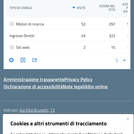
Amministrazione trasparente
Privacy Policy
Dichiarazione di accessibilità
Note legali
Albo online
Indirizzo:
Via Rita Brunetti, 13
Centralino:
0650689565
Email:
rmic8cw00p@istruzione.it
Posta elettronica certificata (PEC):
rmic8cw00p@pec.istruzione.it
Cookies e altri strumenti di tracciamento
Codice fiscale: 97664620586