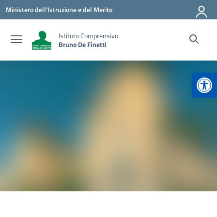
Vai ai contenuti
Vai al menu di navigazione
Vai al footer
Ministero dell'Istruzione e del Merito
Istituto Comprensivo
Bruno De Finetti
Apr