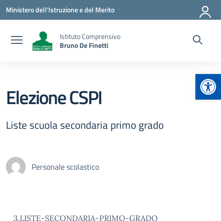
Vai ai contenuti
Vai al menu di navigazione
Vai al footer
Ministero dell'Istruzione e del Merito
Istituto Comprensivo
Bruno De Finetti
Apr
Elezione CSPI
Liste scuola secondaria primo grado
Personale scolastico
3.LISTE-SECONDARIA-PRIMO-GRADO