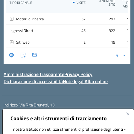
Amministrazione trasparente
Privacy Policy
Dichiarazione di accessibilità
Note legali
Albo online
Indirizzo:
Via Rita Brunetti, 13
Centralino:
0650689565
Email:
rmic8cw00p@istruzione.it
Posta elettronica certificata (PEC):
Cookies e altri strumenti di tracciamento
rmic8cw00p@pec.istruzione.it
Codice fiscale: 97664620586
Il nostro Istituto non utilizza strumenti di profilazione degli utenti -