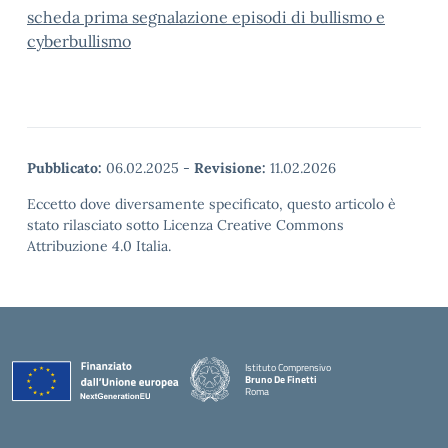
scheda prima segnalazione episodi di bullismo e
cyberbullismo
Pubblicato:
06.02.2025
-
Revisione:
11.02.2026
Eccetto dove diversamente specificato, questo articolo è
stato rilasciato sotto Licenza Creative Commons
Attribuzione 4.0 Italia.
Istituto Comprensivo
Bruno De Finetti
Roma
— Visita la pagina iniziale della scuola