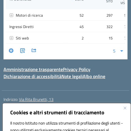
Amministrazione trasparente
Privacy Policy
Dichiarazione di accessibilità
Note legali
Albo online
Indirizzo:
Via Rita Brunetti, 13
Centralino:
0650689565
Email:
rmic8cw00p@istruzione.it
Posta elettronica certificata (PEC):
Cookies e altri strumenti di tracciamento
rmic8cw00p@pec.istruzione.it
Codice fiscale: 97664620586
Il nostro Istituto non utilizza strumenti di profilazione degli utenti -
Codice meccanografico:
RMIC8CW00P
sono utilizzati esclusivamente cookies tecnici necessari al