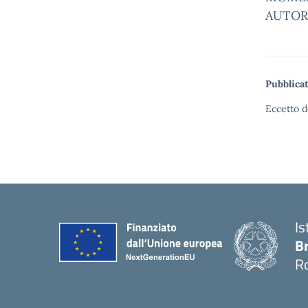
AUTOR
Pubblicat
Eccetto d
Is
B
R
— 