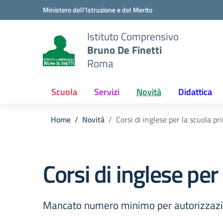
Vai ai contenuti
Vai al menu di navigazione
Vai al footer
Ministero dell'Istruzione e del Merito
Istituto Comprensivo
Bruno De Finetti
Roma
Scuola
Servizi
Novità
Didattica
Home
Novità
Corsi di inglese per la scuola pr
Corsi di inglese per
Mancato numero minimo per autorizzazi