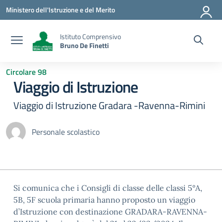
Vai ai contenuti
Vai al menu di navigazione
Vai al footer
Ministero dell'Istruzione e del Merito
Istituto Comprensivo
Bruno De Finetti
Circolare 98
Viaggio di Istruzione
Viaggio di Istruzione Gradara -Ravenna-Rimini
Personale scolastico
Si comunica che i Consigli di classe delle classi 5°A,
5B, 5F scuola primaria hanno proposto un viaggio
d’Istruzione con destinazione GRADARA-RAVENNA-