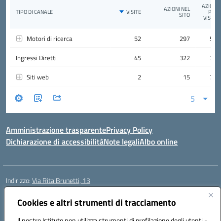
Amministrazione trasparente
Privacy Policy
Dichiarazione di accessibilità
Note legali
Albo online
Indirizzo:
Via Rita Brunetti, 13
Centralino:
0650689565
Email:
rmic8cw00p@istruzione.it
Posta elettronica certificata (PEC):
Cookies e altri strumenti di tracciamento
rmic8cw00p@pec.istruzione.it
Codice fiscale: 97664620586
Il nostro Istituto non utilizza strumenti di profilazione degli utenti -