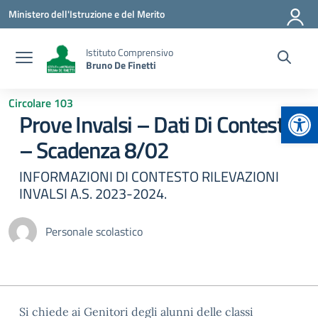
Vai ai contenuti
Vai al menu di navigazione
Vai al footer
Ministero dell'Istruzione e del Merito
Istituto Comprensivo
Bruno De Finetti
Circolare 103
Apr
Prove Invalsi – Dati Di Contesto
– Scadenza 8/02
INFORMAZIONI DI CONTESTO RILEVAZIONI
INVALSI A.S. 2023-2024.
Personale scolastico
Si chiede ai Genitori degli alunni delle classi