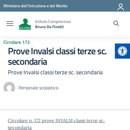
Vai ai contenuti
Vai al menu di navigazione
Vai al footer
Ministero dell'Istruzione e del Merito
Istituto Comprensivo
Bruno De Finetti
Circolare 172
Apr
Prove Invalsi classi terze sc.
secondaria
Prove Invalsi classi terze sc. secondaria
Personale scolastico
Circolare n. 172 prove INVALSI classi terze sc.
secondaria