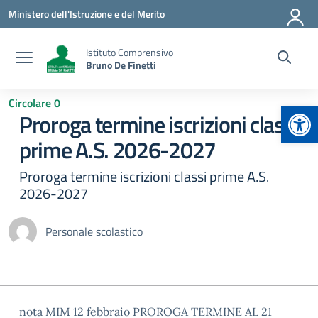
Vai ai contenuti
Vai al menu di navigazione
Vai al footer
Ministero dell'Istruzione e del Merito
Istituto Comprensivo
Bruno De Finetti
Circolare 0
Apr
Proroga termine iscrizioni classi
prime A.S. 2026-2027
Proroga termine iscrizioni classi prime A.S.
2026-2027
Personale scolastico
nota MIM 12 febbraio PROROGA TERMINE AL 21