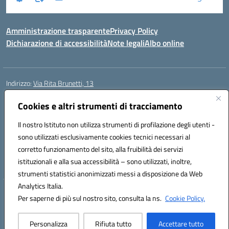
Amministrazione trasparente
Privacy Policy
Dichiarazione di accessibilità
Note legali
Albo online
Indirizzo:
Via Rita Brunetti, 13
Centralino:
0650689565
Email:
rmic8cw00p@istruzione.it
Posta elettronica certificata (PEC):
Cookies e altri strumenti di tracciamento
rmic8cw00p@pec.istruzione.it
Codice fiscale: 97664620586
Il nostro Istituto non utilizza strumenti di profilazione degli utenti -
Codice meccanografico:
RMIC8CW00P
sono utilizzati esclusivamente cookies tecnici necessari al
Codice Indice delle Pubbliche Amministrazioni (IPA): istsc_RMIC8CW00P
corretto funzionamento del sito, alla fruibilità dei servizi
Codice unico di fatturazione (CUF): UFA4NE
istituzionali e alla sua accessibilità – sono utilizzati, inoltre,
strumenti statistici anonimizzati messi a disposizione da Web
Analytics Italia.
Hosting & Powered by 3D Solution S.r.l.
Per saperne di più sul nostro sito, consulta la ns.
Cookie Policy.
Concept & Design by Designers Italia
Personalizza
Rifiuta tutto
Accettare tutto