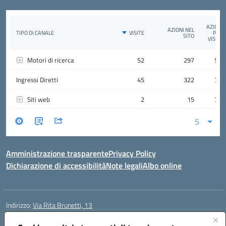
Amministrazione trasparente
Privacy Policy
Dichiarazione di accessibilità
Note legali
Albo online
Indirizzo:
Via Rita Brunetti, 13
Centralino:
0650689565
Email:
rmic8cw00p@istruzione.it