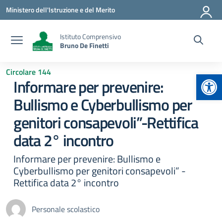
Vai ai contenuti
Vai al menu di navigazione
Vai al footer
Ministero dell'Istruzione e del Merito
Istituto Comprensivo
Bruno De Finetti
Circolare 144
Apr
Informare per prevenire:
Bullismo e Cyberbullismo per
genitori consapevoli”-Rettifica
data 2° incontro
Informare per prevenire: Bullismo e
Cyberbullismo per genitori consapevoli” -
Rettifica data 2° incontro
Personale scolastico