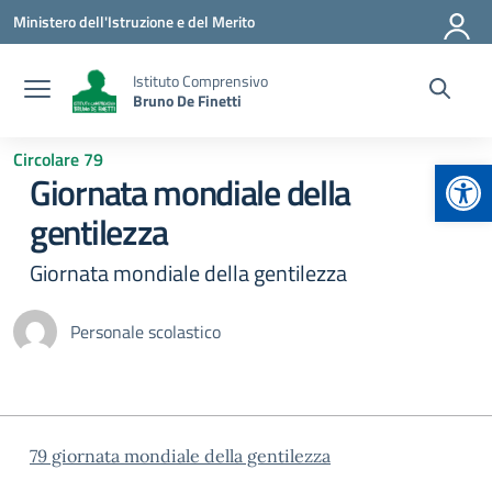
Vai ai contenuti
Vai al menu di navigazione
Vai al footer
Ministero dell'Istruzione e del Merito
Istituto Comprensivo
Bruno De Finetti
Circolare 79
Apr
Giornata mondiale della
gentilezza
Giornata mondiale della gentilezza
Personale scolastico
79 giornata mondiale della gentilezza