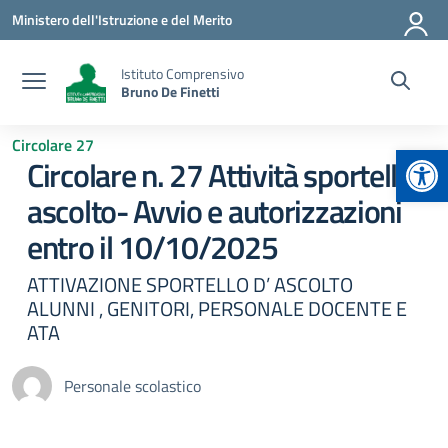
Vai ai contenuti
Vai al menu di navigazione
Vai al footer
Ministero dell'Istruzione e del Merito
Istituto Comprensivo
Bruno De Finetti
Circolare 27
Apr
Circolare n. 27 Attività sportello
ascolto- Avvio e autorizzazioni
entro il 10/10/2025
ATTIVAZIONE SPORTELLO D’ ASCOLTO
ALUNNI , GENITORI, PERSONALE DOCENTE E
ATA
Personale scolastico