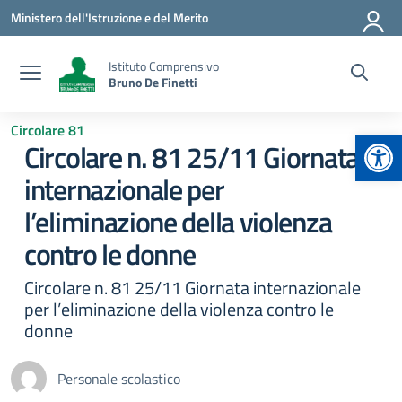
Vai ai contenuti
Vai al menu di navigazione
Vai al footer
Ministero dell'Istruzione e del Merito
Istituto Comprensivo
Bruno De Finetti
Circolare 81
Apr
Circolare n. 81 25/11 Giornata
internazionale per
l’eliminazione della violenza
contro le donne
Circolare n. 81 25/11 Giornata internazionale
per l’eliminazione della violenza contro le
donne
Personale scolastico