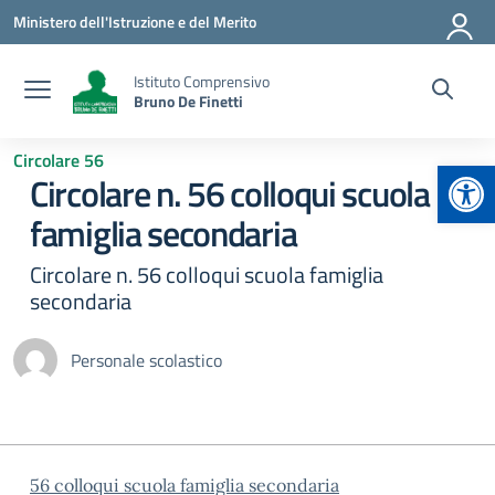
Vai ai contenuti
Vai al menu di navigazione
Vai al footer
Ministero dell'Istruzione e del Merito
Istituto Comprensivo
Bruno De Finetti
Circolare 56
Apr
Circolare n. 56 colloqui scuola
famiglia secondaria
Circolare n. 56 colloqui scuola famiglia
secondaria
Personale scolastico
56 colloqui scuola famiglia secondaria