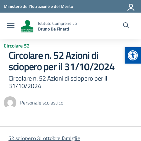
Vai ai contenuti
Vai al menu di navigazione
Vai al footer
Ministero dell'Istruzione e del Merito
Istituto Comprensivo
Bruno De Finetti
Circolare 52
Apr
Circolare n. 52 Azioni di
sciopero per il 31/10/2024
Circolare n. 52 Azioni di sciopero per il
31/10/2024
Personale scolastico
52 sciopero 31 ottobre famiglie