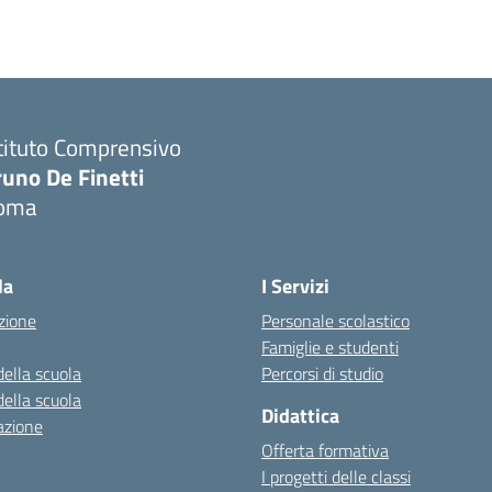
tituto Comprensivo
runo De Finetti
oma
Visita la pagina iniziale della scuola
la
I Servizi
zione
Personale scolastico
Famiglie e studenti
della scuola
Percorsi di studio
della scuola
Didattica
azione
Offerta formativa
I progetti delle classi