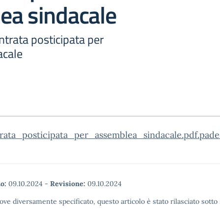
ea sindacale
Entrata posticipata per
acale
rata_posticipata_per_assemblea_sindacale.pdf.pade
o:
09.10.2024
-
Revisione:
09.10.2024
ove diversamente specificato, questo articolo è stato rilasciato sott