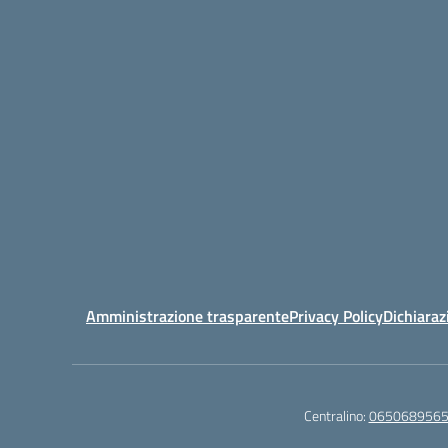
Amministrazione trasparente
Privacy Policy
Dichiaraz
Centralino:
065068956