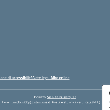
ione di accessibilità
Note legali
Albo online
Indirizzo:
Via Rita Brunetti, 13
5
Email:
rmic8cw00p@istruzione.it
Posta elettronica certificata (PEC):
rmic8