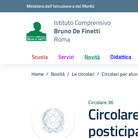
Vai ai contenuti
Vai al menu di navigazione
Vai al footer
Ministero dell'Istruzione e del Merito
Istituto Comprensivo
Bruno De Finetti
Roma
Scuola
Servizi
Novità
Didattica
Home
Novità
Le circolari
Circolari per alun
Circolare 36
Circolar
posticip