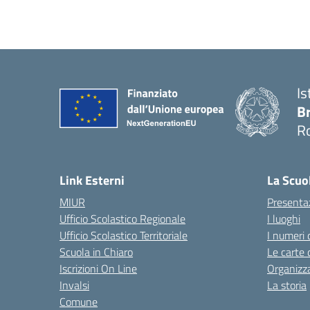
Is
B
R
— 
Link Esterni
La Scuo
MIUR
Presenta
Ufficio Scolastico Regionale
I luoghi
Ufficio Scolastico Territoriale
I numeri 
Scuola in Chiaro
Le carte 
Iscrizioni On Line
Organizz
Invalsi
La storia
Comune