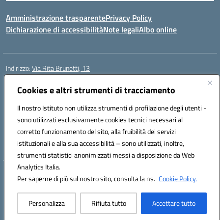
Amministrazione trasparente
Privacy Policy
Dichiarazione di accessibilità
Note legali
Albo online
Indirizzo:
Via Rita Brunetti, 13
Centralino:
0650689565
Email:
rmic8cw00p@istruzione.it
Posta elettronica certificata (PEC):
Cookies e altri strumenti di tracciamento
rmic8cw00p@pec.istruzione.it
Codice fiscale: 97664620586
Il nostro Istituto non utilizza strumenti di profilazione degli utenti -
Codice meccanografico:
RMIC8CW00P
sono utilizzati esclusivamente cookies tecnici necessari al
Codice Indice delle Pubbliche Amministrazioni (IPA): istsc_RMIC8CW00P
corretto funzionamento del sito, alla fruibilità dei servizi
Codice unico di fatturazione (CUF): UFA4NE
istituzionali e alla sua accessibilità – sono utilizzati, inoltre,
strumenti statistici anonimizzati messi a disposizione da Web
Analytics Italia.
Hosting & Powered by 3D Solution S.r.l.
Per saperne di più sul nostro sito, consulta la ns.
Cookie Policy.
Concept & Design by Designers Italia
Personalizza
Rifiuta tutto
Accettare tutto