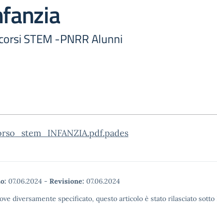
nfanzia
0 corsi STEM -PNRR Alunni
rso_stem_INFANZIA.pdf.pades
o:
07.06.2024
-
Revisione:
07.06.2024
ove diversamente specificato, questo articolo è stato rilasciato sott