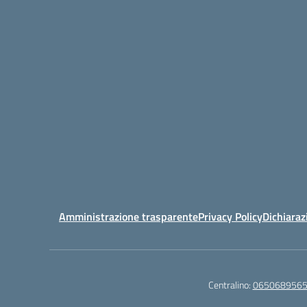
Amministrazione trasparente
Privacy Policy
Dichiaraz
Centralino:
065068956