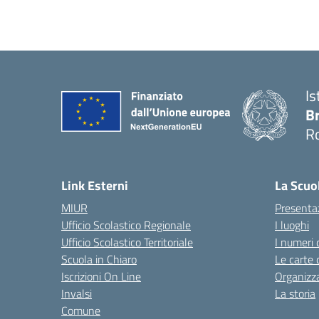
Is
B
R
— 
Link Esterni
La Scuo
MIUR
Presenta
Ufficio Scolastico Regionale
I luoghi
Ufficio Scolastico Territoriale
I numeri 
Scuola in Chiaro
Le carte 
Iscrizioni On Line
Organizz
Invalsi
La storia
Comune