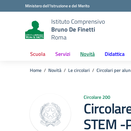
Vai ai contenuti
Vai al menu di navigazione
Vai al footer
Ministero dell'Istruzione e del Merito
Istituto Comprensivo
Bruno De Finetti
Roma
Scuola
Servizi
Novità
Didattica
Home
Novità
Le circolari
Circolari per alun
Circolare 200
Circolar
STEM -P