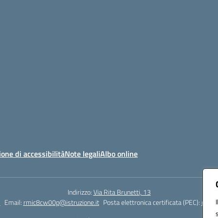
ione di accessibilità
Note legali
Albo online
Indirizzo:
Via Rita Brunetti, 13
5
Email:
rmic8cw00p@istruzione.it
Posta elettronica certificata (PEC):
rmic8