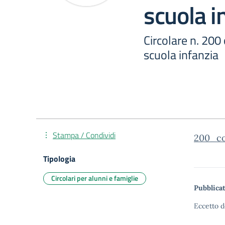
scuola i
Circolare n. 20
scuola infanzia
Stampa / Condividi
200_co
Tipologia
Circolari per alunni e famiglie
Pubblicat
Eccetto d