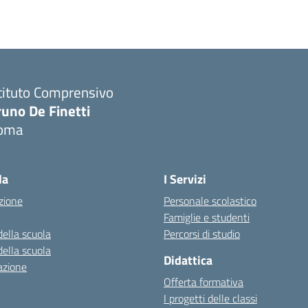
tituto Comprensivo
runo De Finetti
oma
Visita la pagina iniziale della scuola
la
I Servizi
zione
Personale scolastico
Famiglie e studenti
della scuola
Percorsi di studio
della scuola
Didattica
azione
Offerta formativa
I progetti delle classi