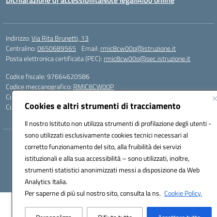
Dichiarazione di accessibilità
Note legali
Albo online
Indirizzo:
Via Rita Brunetti, 13
Centralino:
0650689565
Email:
rmic8cw00p@istruzione.it
Posta elettronica certificata (PEC):
rmic8cw00p@pec.istruzione.it
Codice fiscale: 97664620586
Codice meccanografico:
RMIC8CW00P
Codice Indice delle Pubbliche Amministrazioni (IPA): istsc_RMIC8CW00P
Cookies e altri strumenti di tracciamento
Codice unico di fatturazione (CUF): UFA4NE
Il nostro Istituto non utilizza strumenti di profilazione degli utenti -
sono utilizzati esclusivamente cookies tecnici necessari al
Hosting & Powered by 3D Solution S.r.l.
corretto funzionamento del sito, alla fruibilità dei servizi
Concept & Design by Designers Italia
istituzionali e alla sua accessibilità – sono utilizzati, inoltre,
strumenti statistici anonimizzati messi a disposizione da Web
Analytics Italia.
Per saperne di più sul nostro sito, consulta la ns.
Cookie Policy.