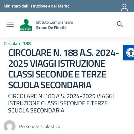
Vai ai contenuti
Vai al menu di navigazione
Vai al footer
Ministero dell'Istruzione e del Merito
Istituto Comprensivo
Bruno De Finetti
Circolare 188
Ap
CIRCOLARE N. 188 A.S. 2024-
2025 VIAGGI ISTRUZIONE
CLASSI SECONDE E TERZE
SCUOLA SECONDARIA
CIRCOLARE N. 188 A.S. 2024-2025 VIAGGI
ISTRUZIONE CLASSI SECONDE E TERZE
SCUOLA SECONDARIA
Personale scolastico