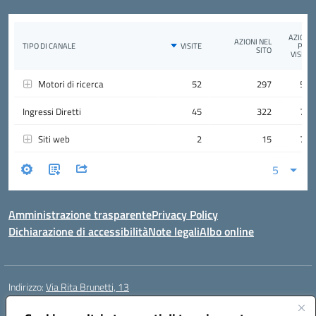
Amministrazione trasparente
Privacy Policy
Dichiarazione di accessibilità
Note legali
Albo online
Indirizzo:
Via Rita Brunetti, 13
Centralino:
0650689565
Email:
rmic8cw00p@istruzione.it