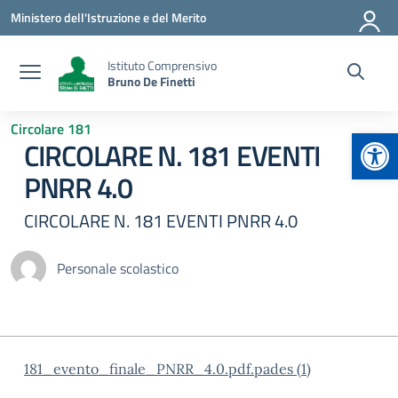
Vai ai contenuti
Vai al menu di navigazione
Vai al footer
Ministero dell'Istruzione e del Merito
Istituto Comprensivo
Bruno De Finetti
Circolare 181
Apr
CIRCOLARE N. 181 EVENTI
PNRR 4.0
CIRCOLARE N. 181 EVENTI PNRR 4.0
Personale scolastico
181_evento_finale_PNRR_4.0.pdf.pades (1)