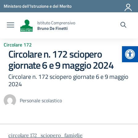
Vai ai contenuti
Vai al menu di navigazione
Vai al footer
Ministero dell'Istruzione e del Merito
Istituto Comprensivo
Bruno De Finetti
Circolare 172
Apr
Circolare n. 172 sciopero
giornate 6 e 9 maggio 2024
Circolare n. 172 sciopero giornate 6 e 9 maggio
2024
Personale scolastico
circolare 172_sciopero_famiglie