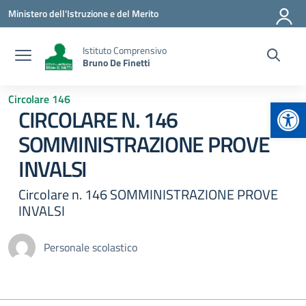
Vai ai contenuti
Vai al menu di navigazione
Vai al footer
Ministero dell'Istruzione e del Merito
Istituto Comprensivo
Bruno De Finetti
Circolare 146
Apr
CIRCOLARE N. 146
SOMMINISTRAZIONE PROVE
INVALSI
Circolare n. 146 SOMMINISTRAZIONE PROVE
INVALSI
Personale scolastico