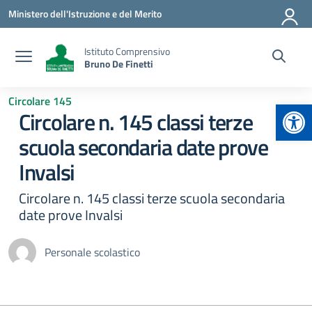
Vai ai contenuti
Vai al menu di navigazione
Vai al footer
Ministero dell'Istruzione e del Merito
Istituto Comprensivo
Bruno De Finetti
Circolare 145
Apr
Circolare n. 145 classi terze
scuola secondaria date prove
Invalsi
Circolare n. 145 classi terze scuola secondaria
date prove Invalsi
Personale scolastico