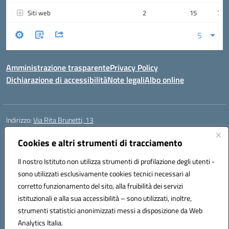
Amministrazione trasparente
Privacy Policy
Dichiarazione di accessibilità
Note legali
Albo online
Indirizzo:
Via Rita Brunetti, 13
Centralino:
0650689565
Email:
rmic8cw00p@istruzione.it
Posta elettronica certificata (PEC):
Cookies e altri strumenti di tracciamento
rmic8cw00p@pec.istruzione.it
Codice fiscale: 97664620586
Il nostro Istituto non utilizza strumenti di profilazione degli utenti -
Codice meccanografico:
RMIC8CW00P
sono utilizzati esclusivamente cookies tecnici necessari al
Codice Indice delle Pubbliche Amministrazioni (IPA): istsc_RMIC8CW00P
corretto funzionamento del sito, alla fruibilità dei servizi
Codice unico di fatturazione (CUF): UFA4NE
istituzionali e alla sua accessibilità – sono utilizzati, inoltre,
strumenti statistici anonimizzati messi a disposizione da Web
Analytics Italia.